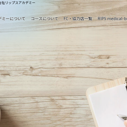
会社リップスアカデミー
デミーについて
コースについて
FC・協力店一覧
RIPS medical-b