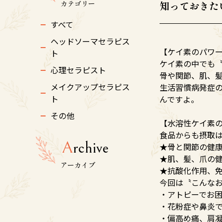
カテゴリー
知っておきた
すべて
ヘッドソーマセラピス
【ケイ素のパワ
ト
ケイ素の中でも
心理セラピスト
骨や関節、肌、
メイクアップセラピス
生活習慣病発症
ト
んですよ。
その他
【水溶性ケイ素
食品からも摂取
A
rchive
★骨と関節の健
★肌、髪、爪の
アーカイブ
★抗酸化作用、
今回は〝こんな
・アトピーでお
・花粉症や鼻炎
・偏高め痛、肩