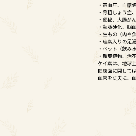
・高血圧、血糖
・骨粗しょう症
・便秘、大腸が
・動脈硬化、脳
・生もの（肉や
・珪素入りの足
・ペット（飲み
・観葉植物、活
ケイ素は、地球上
健康面に関して
血管を丈夫に、