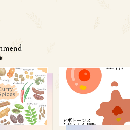
mmend
事