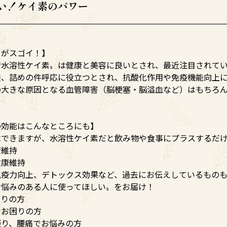
い！ケイ素のパワー
ーがスゴイ！】
〝水溶性ケイ素〟は健康と美容に良いとされ、最近注目されて
髪、詰めの件呼応に役立つとされ、抗酸化作用や免疫機能向上
の大きな原因となる血管障害（脳梗塞・脳溢血など）はもちろ
の効能はこんなところにも】
はできますが、水溶性ケイ素だと飲み物や食事にプラスするだけ
康維持
健康維持
免疫力向上、デトックス効果など、過去にお伝えしているもの
お悩みのある人に使ってほしい〟をお届け！
困りの方
でお困りの方
凝り、腰痛でお悩みの方