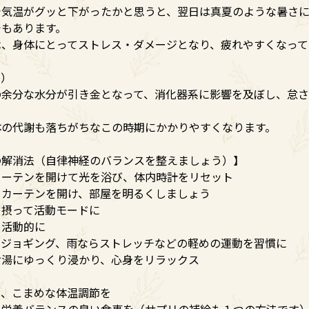
で気温がグッと下がったかと思うと、翌日は真夏のような暑さ
でもあります。
は、身体にとってストレス・ダメージとなり、疲れやすくなって
ゃ）
の余分な水分が引き金となって、消化器系に影響を及ぼし、怠
体の代謝も落ちがちなこの時期にかかりやすくなります。
の解消法（自律神経のバランスを整えましょう）】
カーテンを開けて光を浴び、体内時計をリセット
、カーテンを開け、部屋を明るくしましょう
を摂って活動モードに
て活動的に
、ジョギング、雨ならストレッチなどの軽めの運動を習慣に
お湯にゆっくり浸かり、心身をリラックス
て、こまめな体温調節を
！栄養バランスの良い食事を（サプリの補給も１つの方法です