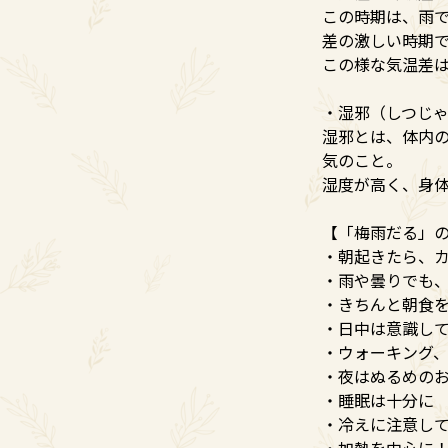
この時期は、雨
差の激しい時期
この様な気温差
・湿邪（しつじ
湿邪とは、体内
気のこと。
湿度が高く、身
【「梅雨だる」
・朝起きたら、
・雨や曇りでも
・きちんと朝食
・日中は意識し
・ウォーキング
・夜はぬるめの
・睡眠は十分に
・冷えに注意し
・加熱を中心に