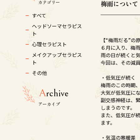
カテゴリー
梅雨について
すべて
ヘッドソーマセラピス
ト
【“梅雨だる”の
心理セラピスト
６月に入り、梅
メイクアップセラピス
雨の日が続くと
ト
今回は、その減
その他
・低気圧が続く
梅雨のこの時期
A
rchive
大気が低気圧に
副交感神経は、
アーカイブ
しまうのです。
また、低気圧が
ます。
・気温の寒暖差