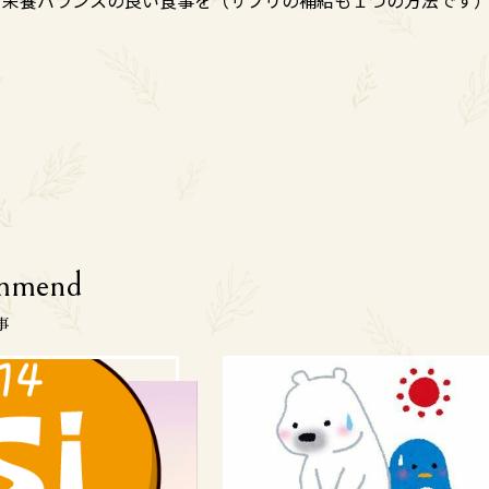
mmend
事