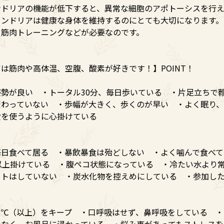
ンドリアの機能が低下すると、異常な細胞のアポトーシスを行え
コンドリアは健康な身体を維持するのにとても大切になります
、筋肉トレーニングなどが必要なのです。
は筋肉や高体温、空腹、酸素が好きです！】POINT！
勢が良い ・トータル30分、毎日歩いている ・片足立ちで
変わっていない ・歩幅が大きく、歩くのが早い ・よく眠り
段を使うように心掛けている
毎日食べて居る ・暴飲暴食は殆どしない ・よく噛んで食べて
以上掛けている ・腹ペコ状態になっている ・冷たい水より
ットはしていない ・炭水化物を控えめにしている ・参加し
.5℃（以上）をキープ ・口呼吸はせず、鼻呼吸をしている 
でなく、お風呂に浸かっている ・悩み事があってもストレスを