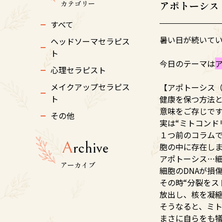
カテゴリー
アポトーシス
すべて
暑い日が続いて
ヘッドソーマセラピス
ト
今日のテーマは
心理セラピスト
メイクアップセラピス
【アポトーシス
ト
健康を保つ方法
意味をご存じで
その他
実は“ミトコンド
１つ前のコラム
A
rchive
胞の中に存在し
アポトーシス…
アーカイブ
細胞のDNAが損
その時“分裂をス
放出し、核を凝
そうなると、ミ
まさに自らをも