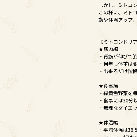
しかし、ミトコ
この様に、ミト
動や体温アップ
【ミトコンドリア
★筋肉編
・背筋が伸びて姿
・何年も体重は
・出来るだけ階
★食事編
・緑黄色野菜を
・食事には30分
・無理なダイエ
★体温編
・平均体温は36
・シャワーだけ