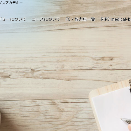
プスアカデミー
デミーについて
コースについて
FC・協力店一覧
RIPS medical-b