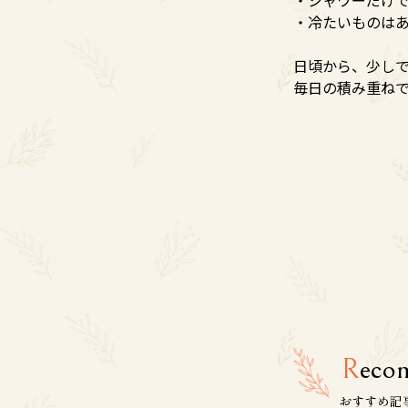
・冷たいものは
日頃から、少し
毎日の積み重ね
R
eco
おすすめ記